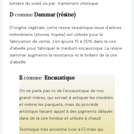
lumière du soleil ou par traitement chimique.
D
comme
Dammar (résine)
D’origine végétale, cette résine terpénique issue d’arbres
indonésiens (shorea, hopéa) est utilisée pour la
fabrication de vernis. J’en ajoute 15 à 20% dans la cire
d’abeille pour fabriquer le médium encaustique. La résine
dammar augmente la résistance et le brillant de la cire
d’abeille.
E
comme
Encaustique
On ne parle pas ici de l’encaustique de nos
grand-mères, qui servait à astiquer les meubles
et même les parquets, mais du procédé
artistique faisant appel à des pigments délayés
dans de la cire fondue et utilisée à chaud.
Technique très ancienne (voir à F) mais qui