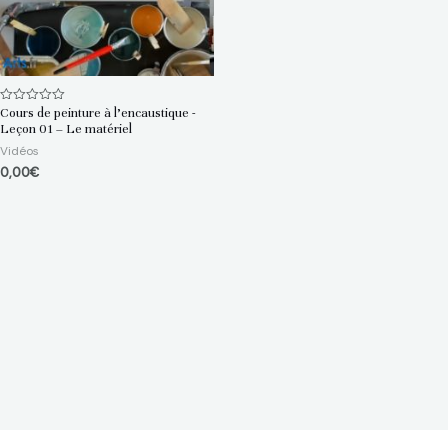
Cours de peinture à l’encaustique -
Note
0
Leçon 01 – Le matériel
sur
5
Vidéos
0,00
€